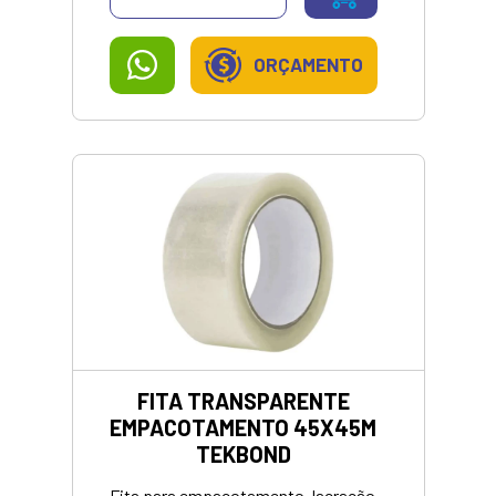
com todas as seleções
classificadas, cromos especiais e
todos os detalhes para você
ORÇAMENTO
acompanhar de pertinho a disputa
pela taça da Copa do Mundo da FIFA
2026! O álbum tem 980 cromos,
sendo 68 deles especiais, e
contempla as 48 seleções que
participam do Mundial de 2026, que
acontece entre junho e julho no
México, nos Estados Unidos e no
Canad
FITA TRANSPARENTE
EMPACOTAMENTO 45X45M
TEKBOND
Fita para empacotamento, lacração