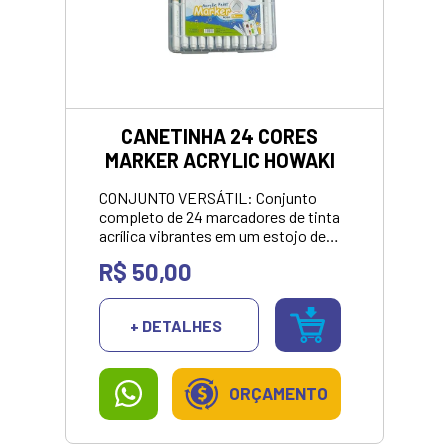
CANETINHA 24 CORES
MARKER ACRYLIC HOWAKI
CONJUNTO VERSÁTIL: Conjunto
completo de 24 marcadores de tinta
acrílica vibrantes em um estojo de
armazenamento organizado para
R$ 50,00
vários projetos e superfícies
artísticas<br> DESIGN DE PONTA
TRIÂNGULO: A ponta triangular
+ DETALHES
exclusiva do pincel proporciona
excelente controle e precisão ao
pintar, desenhar ou escrever<br>
ARMAZENAMENTO PRÁTICO:
ORÇAMENTO
Estojo de transporte durável com
fecho seguro mantém os
marcadores organizados e