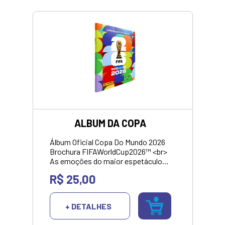
ALBUM DA COPA
Álbum Oficial Copa Do Mundo 2026
Brochura FIFAWorldCup2026™ <br>
As emoções do maior espetáculo
esportivo do mundo eternizadas no
R$ 25,00
maior álbum de figurinhas de todos
os tempos! Uma coleção completa,
com todas as seleções
+ DETALHES
classificadas, cromos especiais e
todos os detalhes para você