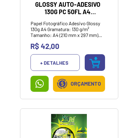
GLOSSY AUTO-ADESIVO
130G PC 50FL A4
MASTERPRINT
Papel Fotográfico Adesivo Glossy
130g A4 Gramatura: 130 g/m²
Tamanho: A4 (210 mm x 297 mm)
Tipo: Autoadesivo Brilhante Cor:
R$ 42,00
Branco Quantidade: 50 folhas (1
pacote com 50 folhas) Estado:
Novo e Lacrado Marca: Masterprint
+ DETALHES
<br> <strong>VALOR SOMENTE NO
PIX/DINHEIRO</strong>
ORÇAMENTO