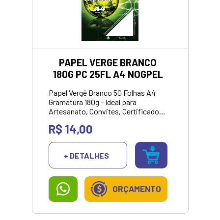
PAPEL VERGE BRANCO
180G PC 25FL A4 NOGPEL
Papel Vergê Branco 50 Folhas A4
Gramatura 180g - Ideal para
Artesanato, Convites, Certificados
e muito mais! <br> <strong>Valor
R$ 14,00
somente no pix/dinheiro.</strong>
+ DETALHES
ORÇAMENTO