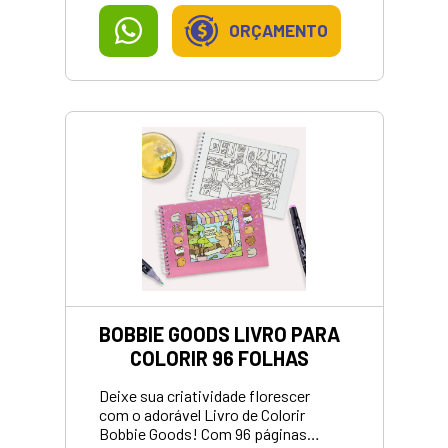
acompanhar de pertinho a disputa
pela taça da FIFAWorldCup2026™!
ORÇAMENTO
<br> Contempla as 48 seleções que
participam do Mundial de 2026, que
acontece entre junho e julho no
México, nos Estados Unidos e no
Canadá.
BOBBIE GOODS LIVRO PARA
COLORIR 96 FOLHAS
Deixe sua criatividade florescer
com o adorável Livro de Colorir
Bobbie Goods! Com 96 páginas