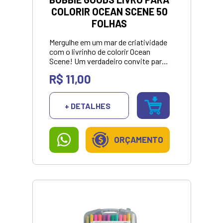
COLORIR OCEAN SCENE 50
FOLHAS
Mergulhe em um mar de criatividade
com o livrinho de colorir Ocean
Scene! Um verdadeiro convite para
a imaginação, repleto de criaturas
R$ 11,00
marinhas encantadoras em traços
bold (grossinhos), perfeitos para
todas as idades.<br><br> <p
+ DETALHES
style="color: green;">
<strong>VALOR APRESENTANDO
SOMENTE NO
PIX/DINHEIRO</strong></p>
ORÇAMENTO