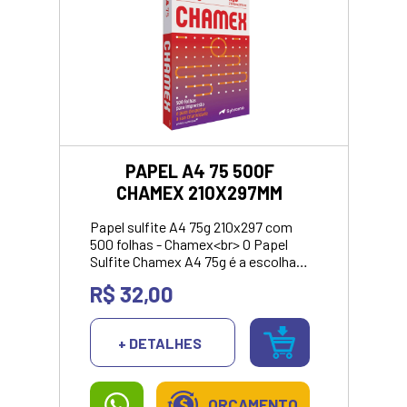
PAPEL A4 75 500F
CHAMEX 210X297MM
Papel sulfite A4 75g 210x297 com
500 folhas - Chamex<br> O Papel
Sulfite Chamex A4 75g é a escolha
ideal para o seu dia a dia. Com
R$ 32,00
qualidade comprovada, é perfeito
para impressões, cópias e
anotações em diversos ambientes,
+ DETALHES
como escritórios, escolas e casa.
<br> Detalhes:<br> - Formato A4
(210mm x 297mm): O tamanho mais
utilizado, ideal para impressoras e
ORÇAMENTO