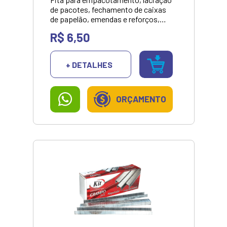
de pacotes, fechamento de caixas
de papelão, emendas e reforços,
junções, proteção, marcação e
R$ 6,50
diferenciação, uso geral.
+ DETALHES
ORÇAMENTO