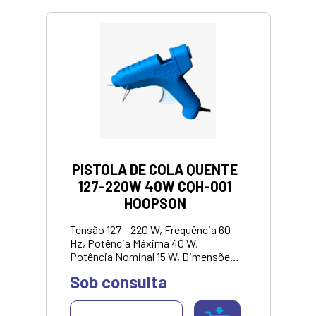
PISTOLA DE COLA QUENTE
127-220W 40W CQH-001
HOOPSON
Tensão 127 – 220 W, Frequência 60
Hz, Potência Máxima 40 W,
Potência Nominal 15 W, Dimensões:
17x15x5cm, Bastão de cola: Grosso
Sob consulta
(11mm).<br> <strong>VALOR
SOMENTE NO
PIX/DINHEIRO</strong>