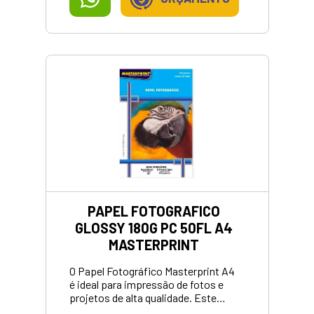
copiadoras.<br> - Gramatura 75g:
Leve e eficiente para diversos tipos
de impressões e cópias.<br> -
Superfície Lisa e Uniforme: Garante
impressões nítidas e sem borrões.
<br> - Coloração: Branco premium
proporciona contraste ideal para
textos e imagens.<br>
PAPEL FOTOGRAFICO
GLOSSY 180G PC 50FL A4
MASTERPRINT
O Papel Fotográfico Masterprint A4
é ideal para impressão de fotos e
projetos de alta qualidade. Este
pacote contém 50 folhas de papel