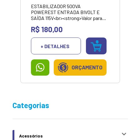
ESTABILIZADOR 500VA
POWEREST ENTRADA BIVOLT E
SAÍDA 115V<br><strong>Valor para
pagamento no pix ou dinheiro.
R$ 180,00
</strong>
+ DETALHES
ORÇAMENTO
Categorias
Acessórios