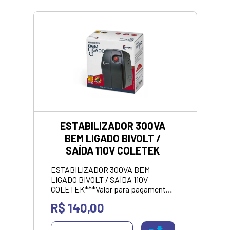
ESTABILIZADOR 300VA
BEM LIGADO BIVOLT /
SAÍDA 110V COLETEK
ESTABILIZADOR 300VA BEM
LIGADO BIVOLT / SAÍDA 110V
COLETEK***Valor para pagamento
no pix. Consulte parcelamento em
R$ 140,00
até 12 vezes.