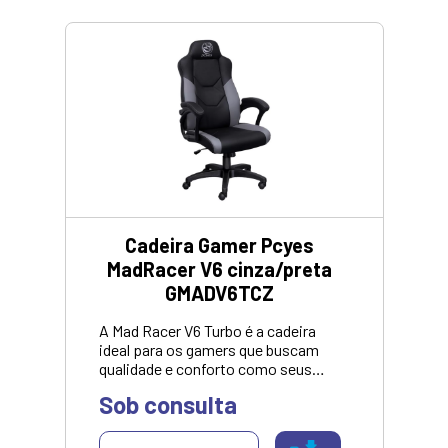
Cadeira Gamer Pcyes
MadRacer V6 cinza/preta
GMADV6TCZ
A Mad Racer V6 Turbo é a cadeira
ideal para os gamers que buscam
qualidade e conforto como seus
maiores aliados, e claro, além de
Sob consulta
durabilidade!