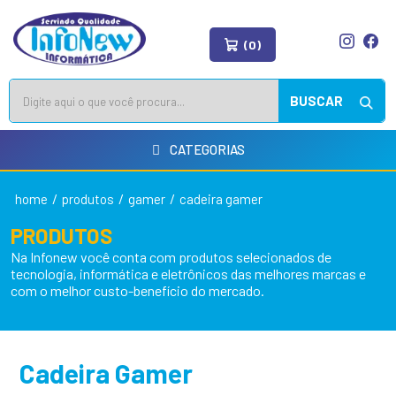
(0)
BUSCAR
CATEGORIAS
/
/
/
home
produtos
gamer
cadeira gamer
PRODUTOS
Na Infonew você conta com produtos selecionados de
tecnologia, informática e eletrônicos das melhores marcas e
com o melhor custo-benefício do mercado.
Cadeira Gamer