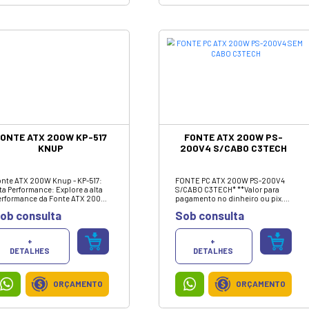
+
DETALHES
ORÇAMENTO
ESTABILIZADOR 300VA
BEM LIGADO BIVOLT /