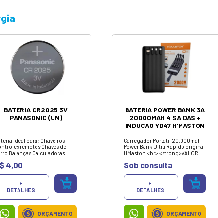
conta com produtos selecionados de tecnologia, inf
melhores marcas e com o melhor custo-benefício do
Energia