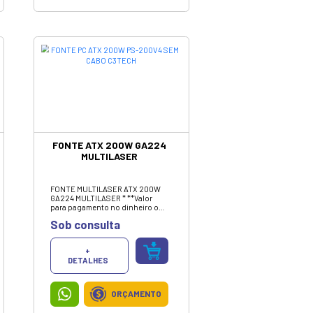
CARREGADOR PORTATIL
POWER BANK 10.000MAH
BLACK REDMI XIAOMI
(ORIGINAL)
Carregador Portátil 10.000mah
Power Bank Ultra Rápido
original.
Sob consulta