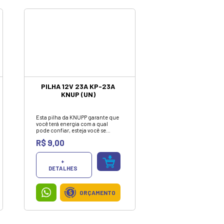
ORÇAMENTO
FONTE NOTE LENOVO
ULTRABOOK 20V 3.25A
4.0 MM X 1.7 MM
A fonte carregadora para
notebook Lenovo é um acessório