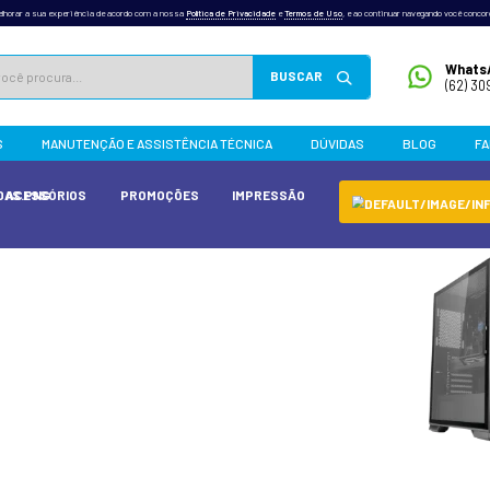
outras tecnologias semelhantes para melhorar a sua experiência de acordo com a nossa
Po
INFONEW
PRODUTOS
MANUTENÇÃO E ASSISTÊN
 E PCS
GAMER
ACESSÓRIOS
PROMOÇÕE
nergia
OS