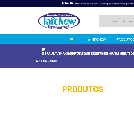
INFONEW
utiliza cookies e 
A 
COMPUTADORES
CATEGORIAS
home
/
produtos
/
e
PRODUT