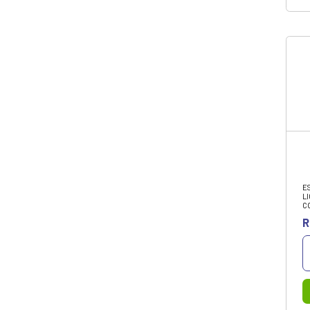
Papelaria
Promoções
Redes e Wi-fi