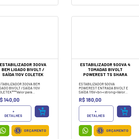
CARREGADOR BATERIA
POWER BANK 3.1A
20000MAH YD-05
H'MASTON
Carregador Portátil 20.000mah
Power Bank Ultra Rápido original
H'Maston. VALOR PARA
PAGAMENTO PIX OU DINHEIRO
Sob consulta