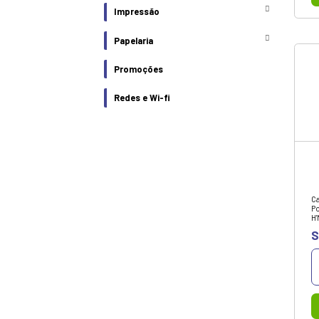
Diversos
Energia
Baterias e pilhas
Estabilizador
Fontes - Carregadores
Nobreak
Transformadores
Gamer
Hardware
Impressão