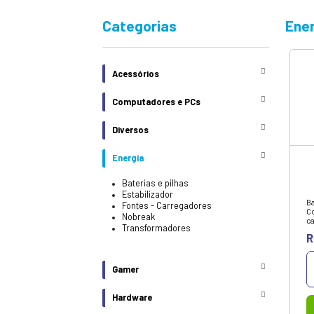
Na Infonew você 
eletrônicos das 
Categorias
Acessórios
Computadores e PCs