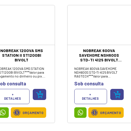
computadores de médio porte.
ORÇAMENTO
Invista na Knup e garanta uma
experiência computacional mais
eficiente e duradoura. VALOR
SOMENTE NO PIX/DINHEIRO.
FONTE ATX GAMER 550W
80 PLUS PFC ATIVO
BIVOLT FO-MAX01
REVENGER
A fonte ATX 550W 80 Plus Bronze
FO-MAX01 fornece eficiência