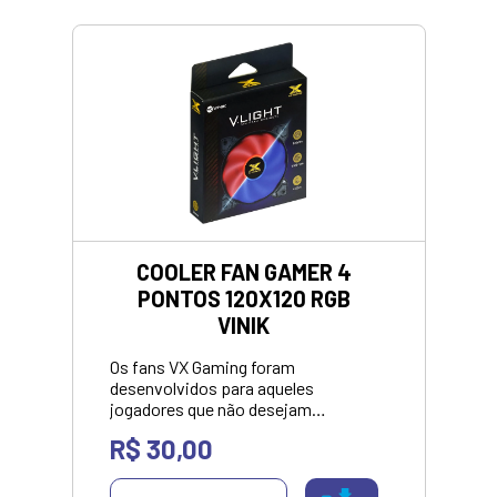
COOLER FAN GAMER 4
PONTOS 120X120 RGB
VINIK
Os fans VX Gaming foram
desenvolvidos para aqueles
jogadores que não desejam
comprometer a performance com o
R$ 30,00
aquecimento do set up mas não
abre mão de um design gamer
iluminado. Os fans VX Gaming