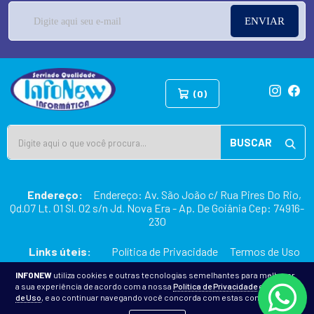
ENVIAR
(0)
BUSCAR
Endereço:
Endereço: Av. São João c/ Rua Pires Do Rio,
Qd.07 Lt. 01 Sl. 02 s/n Jd. Nova Era - Ap. De Goiânia Cep: 74916-
230
Links úteis:
Política de Privacidade
Termos de Uso
INFONEW
utiliza cookies e outras tecnologias semelhantes para melhorar
a sua experiência de acordo com a nossa
Política de Privacidade
e
Termos
2026 © INFONEW INFORMÁTICA
de Uso
, e ao continuar navegando você concorda com estas condições.