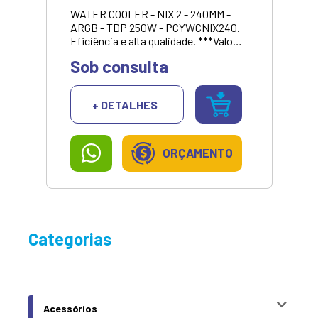
WATER COOLER - NIX 2 - 240MM -
ARGB - TDP 250W - PCYWCNIX240.
Eficiência e alta qualidade. ***Valor
para pagamento no dinheiro ou pix.
Sob consulta
Consulte valores para outras formas
de pagamento.
+ DETALHES
ORÇAMENTO
Categorias
Acessórios