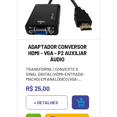
ADAPTADOR CONVERSOR
HDMI - VGA - P2 AUXILIAR
ÁUDIO
TRANSFORMA / CONVERTE O
SINAL DIGITAL (HDMI-ENTRADA-
MACHO) EM ANALÓGICO (VGA-
SAÍDA-FEMEA).<br> <p style="color:
R$ 25,00
green;"><strong>VALOR
APRESENTANDO SOMENTE NO
PIX/DINHEIRO</strong></p>
+ DETALHES