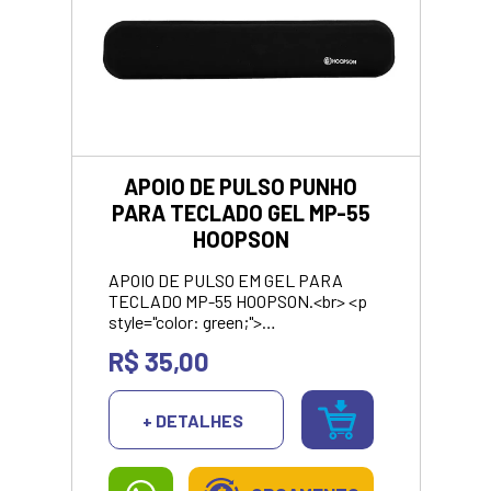
APOIO DE PULSO PUNHO
PARA TECLADO GEL MP-55
HOOPSON
APOIO DE PULSO EM GEL PARA
TECLADO MP-55 HOOPSON.<br> <p
style="color: green;">
<strong>VALOR APRESENTANDO
R$ 35,00
SOMENTE NO
PIX/DINHEIRO</strong></p>
+ DETALHES