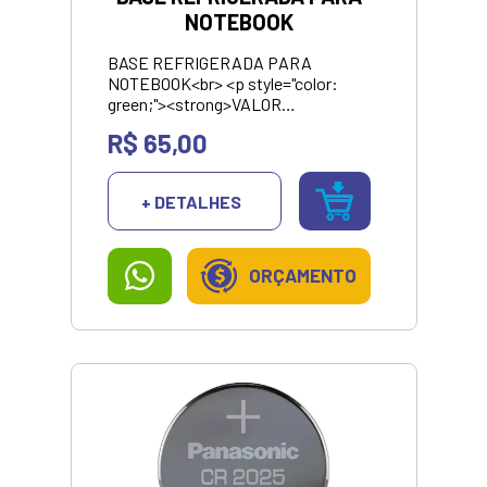
necessário. Economia de energia,
NOTEBOOK
leve, adequado para colocar em seu
bolso ou bolsas este ponteiro laser
BASE REFRIGERADA PARA
de alta qualidade adota a mais
NOTEBOOK<br> <p style="color:
recente tecnologia óptica.
green;"><strong>VALOR
APRESENTANDO SOMENTE NO
R$ 65,00
PIX/DINHEIRO</strong></p>
+ DETALHES
ORÇAMENTO