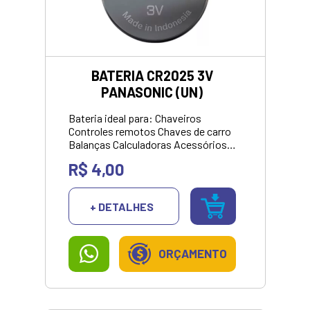
BATERIA CR2025 3V
PANASONIC (UN)
Bateria ideal para: Chaveiros
Controles remotos Chaves de carro
Balanças Calculadoras Acessórios
vestíveis óculos relógios Sensores
R$ 4,00
Equipamentos médicos Medidores
de glicemia Termômetros digitais
Aparelhos desportivos Medidor de
+ DETALHES
ritmo cardíaco Acessório Ciclismo.
<br> <p style="color: green;">
<strong>VALOR APRESENTANDO
SOMENTE NO
ORÇAMENTO
PIX/DINHEIRO</strong></p>