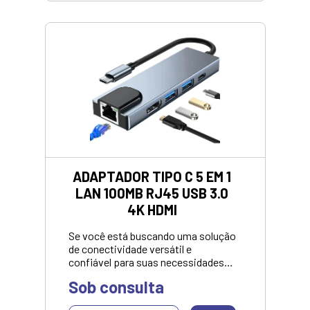
ADAPTADOR TIPO C 5 EM 1
LAN 100MB RJ45 USB 3.0
4K HDMI
Se você está buscando uma solução
de conectividade versátil e
confiável para suas necessidades
diárias, o Hub AC447 é uma
Sob consulta
revolução em conectividade que vai
transformar sua experiência de uso.