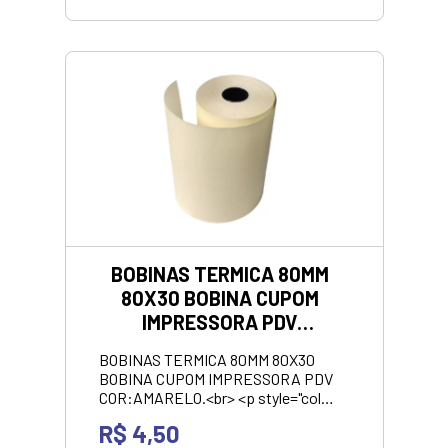
BOBINAS TERMICA 80MM
80X30 BOBINA CUPOM
IMPRESSORA PDV
COR:AMARELO
BOBINAS TERMICA 80MM 80X30
BOBINA CUPOM IMPRESSORA PDV
COR:AMARELO.<br> <p style="color:
green;"><strong>VALOR
R$ 4,50
APRESENTANDO SOMENTE NO