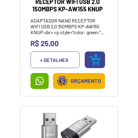
RECEPTOR WIFI USB 2.0
150MBPS KP-AW155 KNUP
ADAPTADOR NANO RECEPTOR
WIFI USB 2.0 150MBPS KP-AW155
KNUP.<br> <p style="color: green;">
<strong>VALOR APRESENTANDO
R$ 25,00
SOMENTE NO
PIX/DINHEIRO</strong></p>
+ DETALHES
ORÇAMENTO