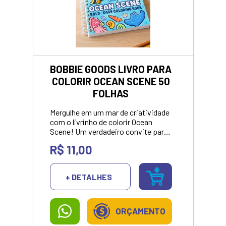
companheiro ideal para momentos
de relaxamento, criatividade e
muuuita diversão!<br><br> <p
style="color: green;">
<strong>VALOR APRESENTANDO
SOMENTE NO
PIX/DINHEIRO</strong></p>
BOBBIE GOODS LIVRO PARA
COLORIR OCEAN SCENE 50
FOLHAS
Mergulhe em um mar de criatividade
com o livrinho de colorir Ocean
Scene! Um verdadeiro convite para
a imaginação, repleto de criaturas
R$ 11,00
marinhas encantadoras em traços
bold (grossinhos), perfeitos para
todas as idades.<br><br> <p
+ DETALHES
style="color: green;">
<strong>VALOR APRESENTANDO
SOMENTE NO
PIX/DINHEIRO</strong></p>
ORÇAMENTO