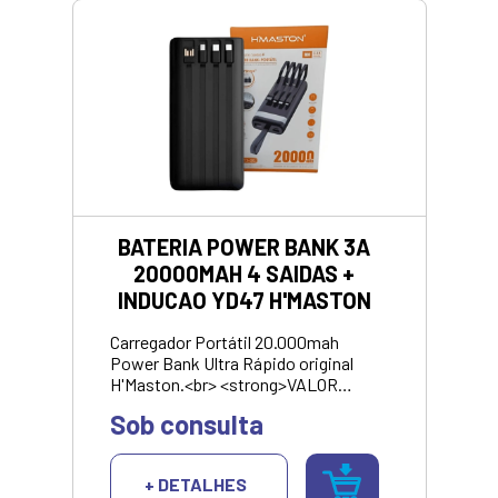
BATERIA POWER BANK 3A
20000MAH 4 SAIDAS +
INDUCAO YD47 H'MASTON
Carregador Portátil 20.000mah
Power Bank Ultra Rápido original
H'Maston.<br> <strong>VALOR
PARA PAGAMENTO PIX OU
Sob consulta
DINHEIRO</strong>
+ DETALHES