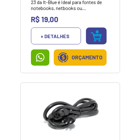
23 da It-Blue é ideal para fontes de
notebooks, netbooks ou
eletrônicos em geral que utilizem o
R$ 19,00
mesmo padrão.***Valor para
pagamento no pix ou dinheiro.
+ DETALHES
ORÇAMENTO