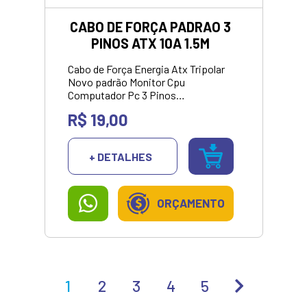
CABO DE FORÇA PADRAO 3
PINOS ATX 10A 1.5M
Cabo de Força Energia Atx Tripolar
Novo padrão Monitor Cpu
Computador Pc 3 Pinos
1.5m.***Valor para pagamento no
R$ 19,00
pix ou dinheiro.
+ DETALHES
ORÇAMENTO
1
2
3
4
5