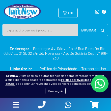
(0)
BUSCAR
Endereço:
Endereço: Av. São João c/ Rua Pires Do Rio,
Qd.07 Lt. 01 Sl. 02 s/n Jd. Nova Era - Ap. De Goiânia Cep: 74916-
230
Links úteis:
Política de Privacidade
Termos de Uso
INFONEW
utiliza cookies e outras tecnologias semelhantes para melhorar
a sua experiência de acordo com a nossa
Política de Privacidade
e
Termos
2026 © INFONEW INFORMÁTICA
de Uso
, e ao continuar navegando você concorda com estas condições.
Prosseguir