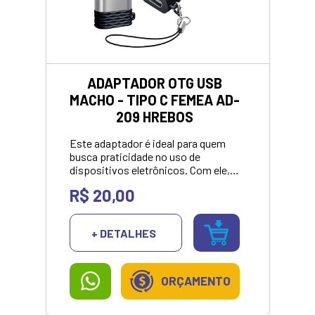
ADAPTADOR OTG USB
MACHO - TIPO C FEMEA AD-
209 HREBOS
Este adaptador é ideal para quem
busca praticidade no uso de
dispositivos eletrônicos. Com ele, é
possível conectar dispositivos com
R$ 20,00
entrada USB diretamente a cabos
com conector Tipo-C, sem a
necessidade de um intermediário;
+ DETALHES
Compatível com uma variedade de
dispositivos móveis.<br>
<strong>VALOR APRESENTADO
SOMENTE NO
ORÇAMENTO
PIX/DINHEIRO</strong>