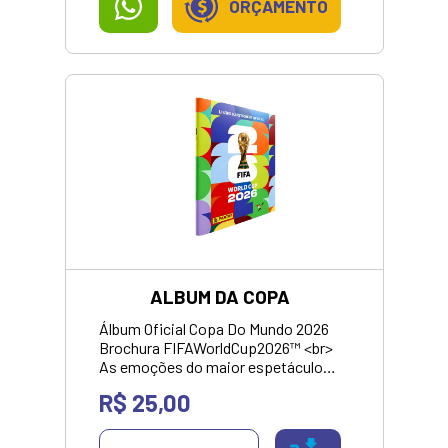
ORÇAMENTO
ALBUM DA COPA
Álbum Oficial Copa Do Mundo 2026
Brochura FIFAWorldCup2026™ <br>
As emoções do maior espetáculo
esportivo do mundo eternizadas no
R$ 25,00
maior álbum de figurinhas de todos
os tempos! Uma coleção completa,
com todas as seleções