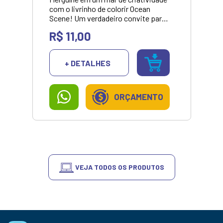
com o livrinho de colorir Ocean
Scene! Um verdadeiro convite para
a imaginação, repleto de criaturas
R$ 11,00
marinhas encantadoras em traços
bold (grossinhos), perfeitos para
todas as idades.<br><br> <p
+ DETALHES
style="color: green;">
<strong>VALOR APRESENTANDO
SOMENTE NO
PIX/DINHEIRO</strong></p>
ORÇAMENTO
VEJA TODOS OS PRODUTOS