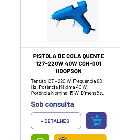
PISTOLA DE COLA QUENTE
127-220W 40W CQH-001
HOOPSON
Tensão 127 – 220 W, Frequência 60
Hz, Potência Máxima 40 W,
Potência Nominal 15 W, Dimensões:
17x15x5cm, Bastão de cola: Grosso
Sob consulta
(11mm).<br> <strong>VALOR
SOMENTE NO
PIX/DINHEIRO</strong>
+ DETALHES