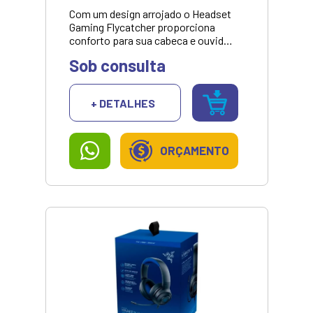
Com um design arrojado o Headset
Gaming Flycatcher proporciona
conforto para sua cabeca e ouvidos
atraves do arco totalmente
Sob consulta
ajustavel e conchas auriculares
fechadas e acolchoadas, garantindo
sempre um encaixe perfeito. Ideal
+ DETALHES
para oferecer a melhor experiencia
sonora durante seu jogo.** *Valor
para pagamento no pix ou dinheiro.
Consulte parcelamento.
ORÇAMENTO