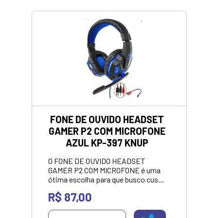
FONE DE OUVIDO HEADSET
GAMER P2 COM MICROFONE
AZUL KP-397 KNUP
O FONE DE OUVIDO HEADSET
GAMER P2 COM MICROFONE é uma
ótima escolha para que busco custo
benef´ício com boa qualidade. Valor
R$ 87,00
para pagamento no dinheiro ou pix.