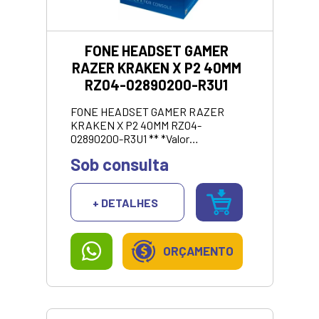
FONE HEADSET GAMER
RAZER KRAKEN X P2 40MM
RZ04-02890200-R3U1
FONE HEADSET GAMER RAZER
KRAKEN X P2 40MM RZ04-
02890200-R3U1 ** *Valor
promocional para pagamento no pix
Sob consulta
ou dinheiro.
+ DETALHES
ORÇAMENTO