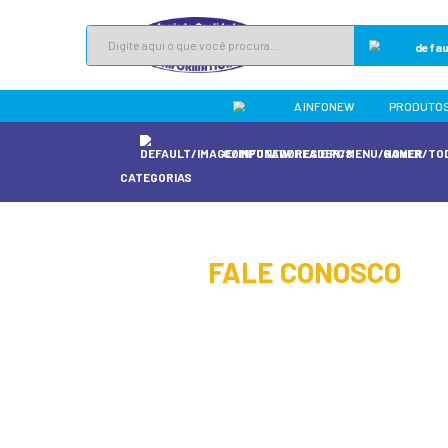
A 
COMPUTADORES
CATEGORIAS
home
/
fale conosc
FALE C
Preencha o formu