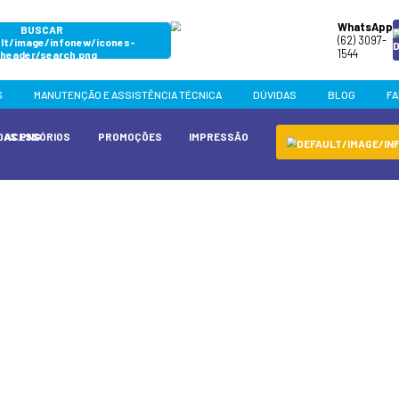
BUSCAR
INFONEW
PRODUTOS
MANUTENÇÃO E ASSISTÊN
 E PCS
GAMER
ACESSÓRIOS
PROMOÇÕE
o
ONOSCO
lário com os seus dados e logo nossos especialist