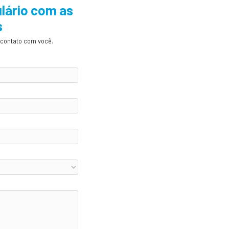
cha o formulário com as
informações
ossa equipe entrará em contato com você.