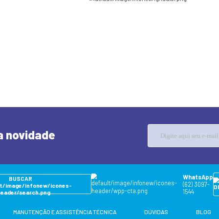
ENVIAR MENSAGEM
os no
gram
L