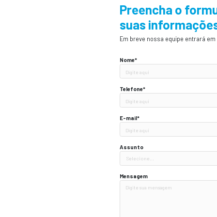
contato.
Preen
suas 
Em breve n
Nome*