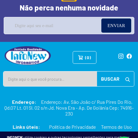
Não perca nenhuma novidade
ENVIAR
(0)
BUSCAR
Endereço:
Endereço: Av. São João c/ Rua Pires Do Rio,
Qd.07 Lt. 01 Sl. 02 s/n Jd. Nova Era - Ap. De Goiânia Cep: 74916-
230
Links úteis:
Política de Privacidade
Termos de Uso
INFONEW
utiliza cookies e outras tecnologias semelhantes para melhorar