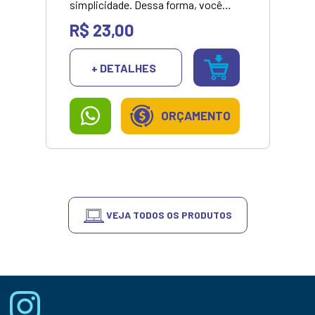
simplicidade. Dessa forma, você
pode transferir dados em apenas
R$ 23,00
alguns passos e de maneira segura e
confiável.
+ DETALHES
ORÇAMENTO
VEJA TODOS OS PRODUTOS