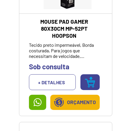
MOUSE PAD GAMER
80X30CM MP-52PT
HOOPSON
Tecido preto impermeável, Borda
costurada, Para jogos que
necessitam de velocidade,
Otimizado para todos os sensores e
Sob consulta
sensibilidades, Base de borracha
antiderrapante, Dimensão:
80x30x0,3cm, Peso:504g, Material
+ DETALHES
speed.***VALOR PARA
PAGAMENTO NO DINHEIRO OU PIX
ORÇAMENTO